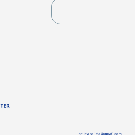
TTER
baileiabaileia@gmail.com