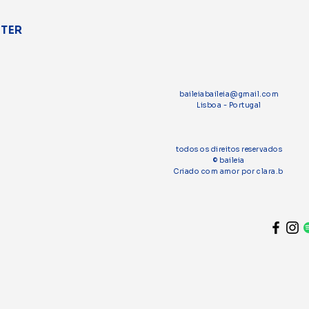
TTER
baileiabaileia@gmail.com
Lisboa - Portugal
todos os direitos reservados
© baileia
Criado com amor por clara.b