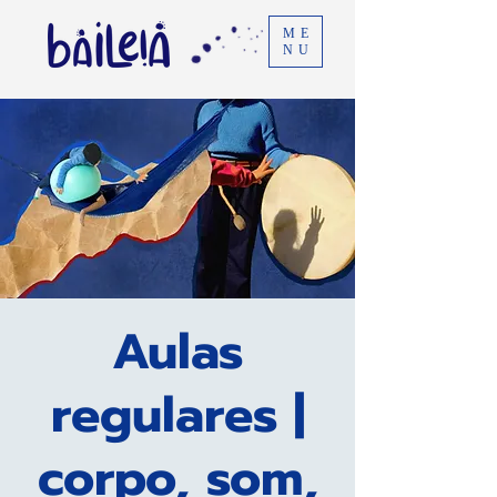
ME
NU
Aulas
regulares |
corpo, som,