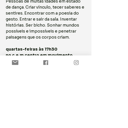
Pessoas de muitas idades em estado 
de dança. Criar vínculo, tecer saberes e 
sentires. Encontrar com a poesia do 
gesto. Entrar e sair da sala. Inventar 
histórias. Ser bicho. Sonhar mundos 
possíveis e impossíveis e penetrar 
paisagens que os corpos criam.
quartas-feiras às 17h30
no c.e.m centro em movimento
Rua dos Fanqueiros, 150 - 1º andar | 
Lisboa
ASSINE NOSSA NEWSLETTER