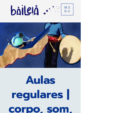
ME
NU
Aulas
regulares |
corpo, som,