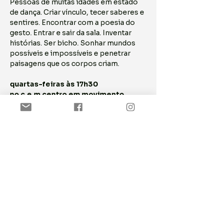
Pessoas de muitas idades em estado 
de dança. Criar vínculo, tecer saberes e 
sentires. Encontrar com a poesia do 
gesto. Entrar e sair da sala. Inventar 
histórias. Ser bicho. Sonhar mundos 
possíveis e impossíveis e penetrar 
paisagens que os corpos criam.
quartas-feiras às 17h30
no c.e.m centro em movimento
Rua dos Fanqueiros, 150 - 1º andar | 
Lisboa
ASSINE NOSSA NEWSLETTER