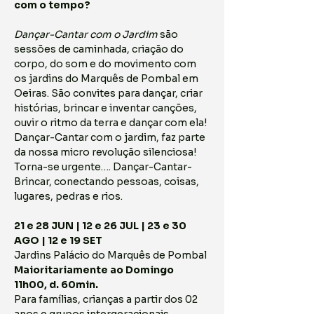
com o tempo?   
Dançar-Cantar com o Jardim
 são 
sessões de caminhada, criação do 
corpo, do som e do movimento com 
os jardins do Marquês de Pombal em 
Oeiras. São convites para dançar, criar 
histórias, brincar e inventar canções, 
ouvir o ritmo da terra e dançar com ela! 
Dançar-Cantar com o jardim, faz parte 
da nossa micro revolução silenciosa!
Torna-se urgente…. Dançar-Cantar-
Brincar, conectando pessoas, coisas, 
lugares, pedras e rios.
21 e 28 JUN | 12 e 26 JUL | 23 e 30 
AGO | 12 e 19 SET
Jardins Palácio do Marquês de Pombal
Maioritariamente ao Domingo 
11h00, d. 60min.
Para famílias, crianças a partir dos 02 