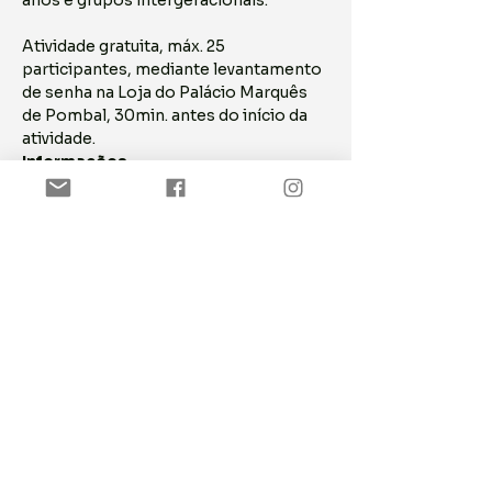
anos e grupos intergeracionais.
Atividade gratuita, máx. 25 
participantes, mediante levantamento 
de senha na Loja do Palácio Marquês 
de Pombal, 30min. antes do início da 
atividade.
Informações  
tel. 214 430 799; 214 408 303.
servicoeducativo.palacio@oeiras.pt
ASSINE NOSSA NEWSLETTER