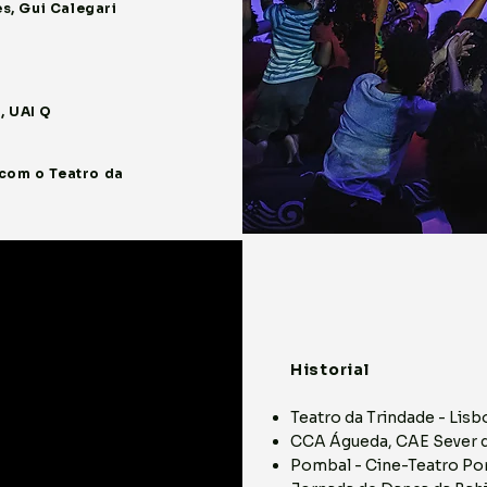
s, Gui Calegari
, UAI Q
com o Teatro da
Historial
Teatro da Trindade - Lisb
CCA Águeda, CAE Sever d
Pombal - Cine-Teatro Po