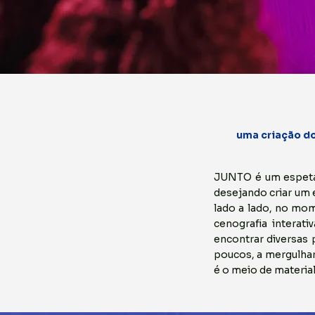
uma criação d
JUNTO é um espetác
desejando criar um 
lado a lado, no mom
cenografia interat
encontrar diversas
poucos, a mergulhar
é o meio de materia