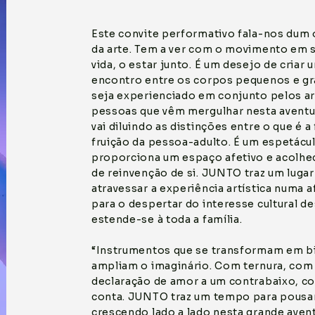
Este convite performativo fala-nos dum o
da arte. Tem a ver com o movimento em si
vida, o estar junto. É um desejo de criar
encontro entre os corpos pequenos e g
seja experienciado em conjunto pelos art
pessoas que vêm mergulhar nesta avent
vai diluindo as distinções entre o que é a
fruição da pessoa-adulto. É um espetácul
proporciona um espaço afetivo e acolhe
de reinvenção de si. JUNTO traz um lugar
atravessar a experiência artística numa 
para o despertar do interesse cultural d
estende-se à toda a família.
“Instrumentos que se transformam em bi
ampliam o imaginário. Com ternura, com 
declaração de amor a um contrabaixo, co
conta. JUNTO traz um tempo para pousar
crescendo lado a lado nesta grande aventu