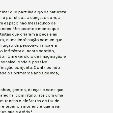
lhar que partilha algo da natureza
 e por si só… a dança, o som, a
 um espaço não hierárquico de
randes. Um acontecimento que
istas que criaram a peça e as
ura, numa implicação comum que
 fruição da pessoa-criança e a
o intimista e, neste sentido,
dor. Um exercício de imaginação e
 sensível onde é possível
afinação conjunta. Contribuindo
esde os primeiros anos de vida,
chos, gestos, danças e sons que
alegria, com ritmo, até com uma
m tendas e elefantes de faz de
 e tecer o amor entre quem vai
ra que é a vida.”