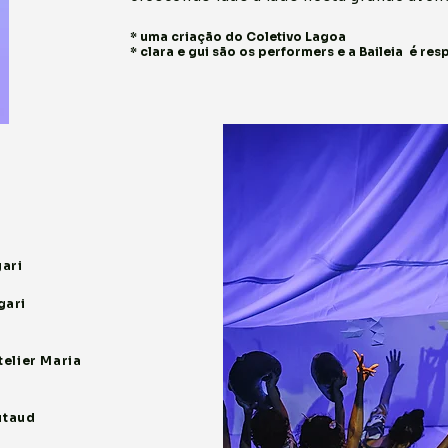
* uma criação do
Coletivo Lagoa
* clara e gui são os performers e a Baileia é re
gari
s
gari
telier Maria
utaud