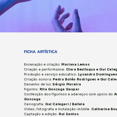
FICHA ARTÍSTICA
Encenação e criação:
Mariana Lemos
Criação e performance:
Clara Bevilaqua e Gui Cale
Produção e serviço educativo:
Lysandra Domingue
Criação sonora:
Pedro Boléo Rodrigues e Gui Cale
Desenho de luz:
Sérgio Moreira
Figurino:
Rita Gonzaga Gaspar
Confecção dos figurinos e adereços com a
poio do
A
Gonzaga
Cenografia:
Gui Calegari / Baileia
Vídeo, fotografia e instalação-móbile:
Catherine Bo
Captação e edição:
Rui Santos