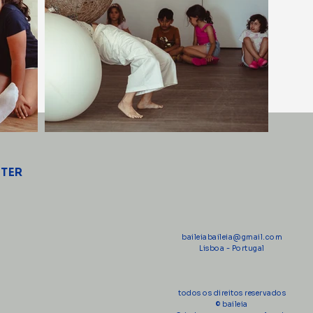
TTER
baileiabaileia@gmail.com
Lisboa - Portugal
todos os direitos reservados
© baileia